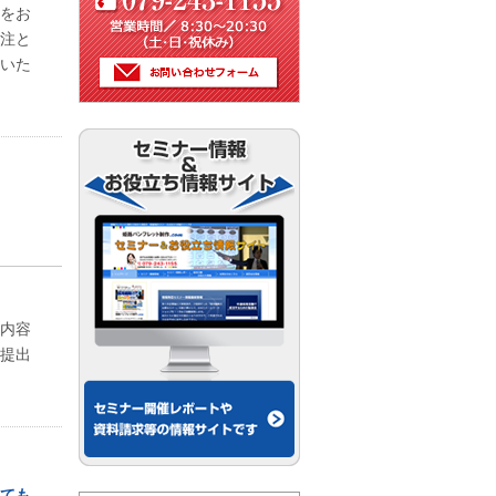
をお
注と
いた
内容
提出
ても